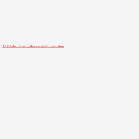
40 Retete – Prajituri de casa pentru sarbatori