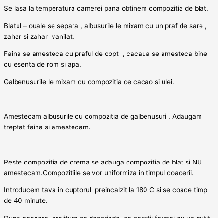
Se lasa la temperatura camerei pana obtinem compozitia de blat.
Blatul – ouale se separa , albusurile le mixam cu un praf de sare ,
zahar si zahar vanilat.
Faina se amesteca cu praful de copt , cacaua se amesteca bine
cu esenta de rom si apa.
Galbenusurile le mixam cu compozitia de cacao si ulei.
Amestecam albusurile cu compozitia de galbenusuri . Adaugam
treptat faina si amestecam.
Peste compozitia de crema se adauga compozitia de blat si NU
amestecam.
Compozitiile se vor uniformiza in timpul coacerii.
Introducem tava in cuptorul preincalzit la 180 C si se coace timp
de 40 minute.
Dupa coacere, prajitura se desprinde de peretii formei cu un cutit