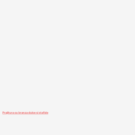
Prajitura cu branza dulce si stafide