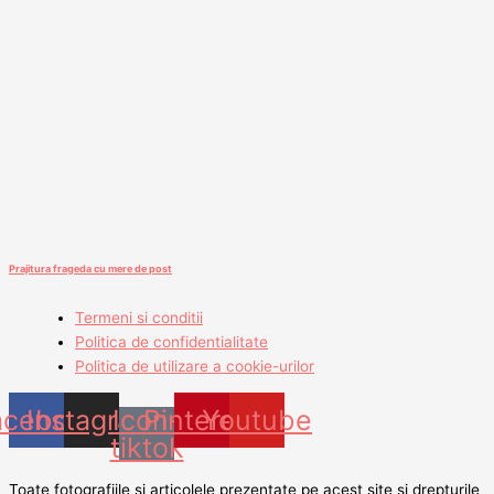
Prajitura frageda cu mere de post
Termeni si conditii
Politica de confidentialitate
Politica de utilizare a cookie-urilor
acebook
Instagram
Icon-
Pinterest
Youtube
tiktok
Toate fotografiile si articolele prezentate pe acest site si drepturile