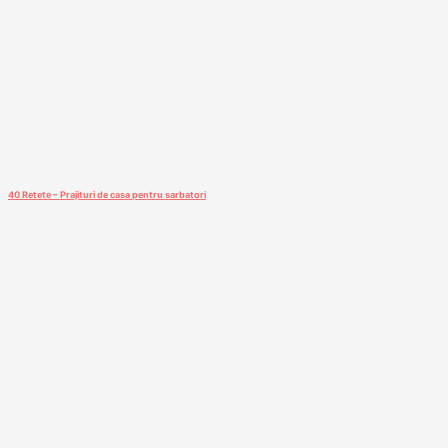
40 Retete – Prajituri de casa pentru sarbatori