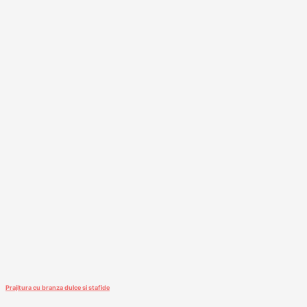
Prajitura cu branza dulce si stafide